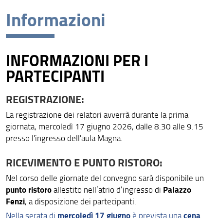
Informazioni
EVOA FIRENZE 2026
Informazioni
INFORMAZIONI PER I
Contatti
PARTECIPANTI
Gallery
REGISTRAZIONE:
La registrazione dei relatori avverrà durante la prima
giornata, mercoledì 17 giugno 2026, dalle 8.30 alle 9.15
presso l'ingresso dell'aula Magna.
RICEVIMENTO E PUNTO RISTORO:
Nel corso delle giornate del convegno sarà disponibile un
punto ristoro
Palazzo
allestito nell’atrio d’ingresso di
Fenzi
, a disposizione dei partecipanti.
mercoledì 17 giugno
cena
Nella serata di
è prevista una