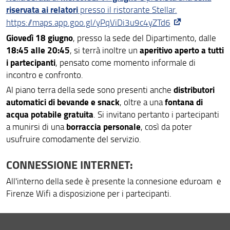
riservata ai relatori
presso il ristorante Stellar.
https://maps.app.goo.gl/yPqViDi3u9c4yZTd6
Giovedì 18 giugno
, presso la sede del Dipartimento, dalle
18:45 alle 20:45
aperitivo aperto a tutti
, si terrà inoltre un
i partecipanti
, pensato come momento informale di
incontro e confronto.
distributori
Al piano terra della sede sono presenti anche
automatici di bevande e snack
fontana di
, oltre a una
acqua potabile gratuita
. Si invitano pertanto i partecipanti
borraccia personale
a munirsi di una
, così da poter
usufruire comodamente del servizio.
CONNESSIONE INTERNET:
All'interno della sede è presente la connesione eduroam e
Firenze Wifi a disposizione per i partecipanti.
Condividi