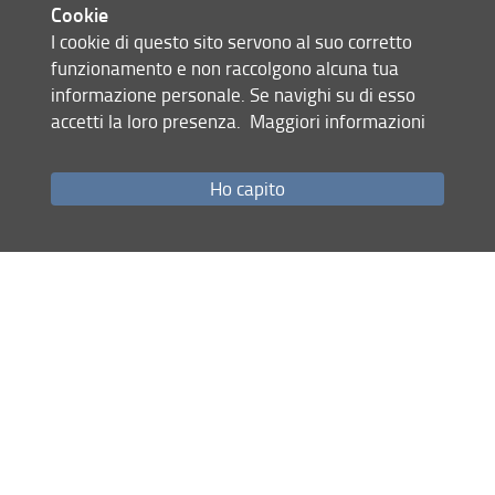
Cookie
I cookie di questo sito servono al suo corretto
funzionamento e non raccolgono alcuna tua
informazione personale. Se navighi su di esso
accetti la loro presenza.
Maggiori informazioni
SAGAS-Dipartimento di Storia, Archeologia, Geografia, Arte e Spettacolo
Ho capito