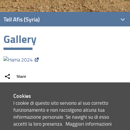
Tell Afis (Syria)
Gallery
Archaeology Research
Gallery
Share
last update
Cookies
10.10.2024
I cookie di questo sito servono al suo corretto
funzionamento e non raccolgono alcuna tua
informazione personale. Se navighi su di esso
accetti la loro presenza.
Maggiori informazioni
Site map